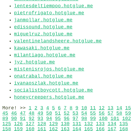
lentesdeltiempoo.hotglue.me
pietrofrigato.hotglue.me
janmollar.hotglue.me
edissound.hotglue.me
miguelruz.hotglue.me
valentinelandsheere.hotglue.me
kawasaki.hotglue.me
milantiago.hotglue.me
jyz.hotglue.me
mistenisrojos.hotglue.me
onatrabal.hotglue.me
ivanaoszlak.hotglue.me
socialistboycott.hotglue.me
honeycreepers.hotglue.me
More! >>
1
2
3
4
5
6
7
8
9
10
11
12
13
14
15
45
46
47
48
49
50
51
52
53
54
55
56
57
58
59
89
90
91
92
93
94
95
96
97
98
99
100
101
102
125
126
127
128
129
130
131
132
133
134
135
158
159
160
161
162
163
164
165
166
167
168