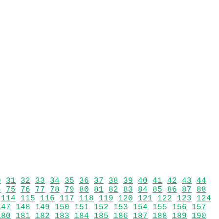
0
31
32
33
34
35
36
37
38
39
40
41
42
43
44
4
75
76
77
78
79
80
81
82
83
84
85
86
87
88
114
115
116
117
118
119
120
121
122
123
124
147
148
149
150
151
152
153
154
155
156
157
180
181
182
183
184
185
186
187
188
189
190