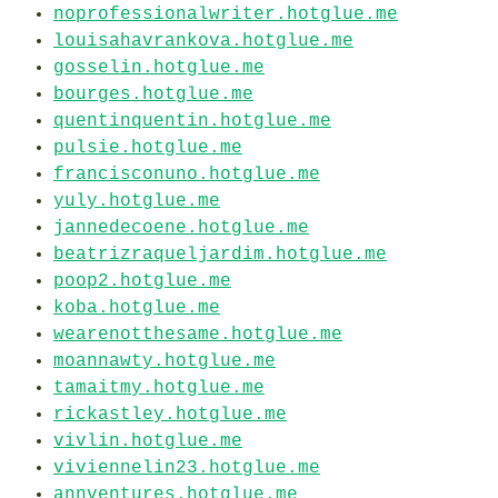
noprofessionalwriter.hotglue.me
louisahavrankova.hotglue.me
gosselin.hotglue.me
bourges.hotglue.me
quentinquentin.hotglue.me
pulsie.hotglue.me
francisconuno.hotglue.me
yuly.hotglue.me
jannedecoene.hotglue.me
beatrizraqueljardim.hotglue.me
poop2.hotglue.me
koba.hotglue.me
wearenotthesame.hotglue.me
moannawty.hotglue.me
tamaitmy.hotglue.me
rickastley.hotglue.me
vivlin.hotglue.me
viviennelin23.hotglue.me
annventures.hotglue.me