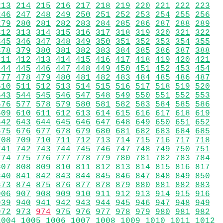
213
214
215
216
217
218
219
220
221
222
223
246
247
248
249
250
251
252
253
254
255
256
279
280
281
282
283
284
285
286
287
288
289
312
313
314
315
316
317
318
319
320
321
322
345
346
347
348
349
350
351
352
353
354
355
378
379
380
381
382
383
384
385
386
387
388
411
412
413
414
415
416
417
418
419
420
421
444
445
446
447
448
449
450
451
452
453
454
477
478
479
480
481
482
483
484
485
486
487
510
511
512
513
514
515
516
517
518
519
520
543
544
545
546
547
548
549
550
551
552
553
576
577
578
579
580
581
582
583
584
585
586
609
610
611
612
613
614
615
616
617
618
619
642
643
644
645
646
647
648
649
650
651
652
675
676
677
678
679
680
681
682
683
684
685
708
709
710
711
712
713
714
715
716
717
718
741
742
743
744
745
746
747
748
749
750
751
774
775
776
777
778
779
780
781
782
783
784
807
808
809
810
811
812
813
814
815
816
817
840
841
842
843
844
845
846
847
848
849
850
873
874
875
876
877
878
879
880
881
882
883
906
907
908
909
910
911
912
913
914
915
916
939
940
941
942
943
944
945
946
947
948
949
972
973
974
975
976
977
978
979
980
981
982
1004
1005
1006
1007
1008
1009
1010
1011
1012