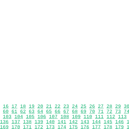
16
17
18
19
20
21
22
23
24
25
26
27
28
29
3
60
61
62
63
64
65
66
67
68
69
70
71
72
73
7
103
104
105
106
107
108
109
110
111
112
113
136
137
138
139
140
141
142
143
144
145
146
169
170
171
172
173
174
175
176
177
178
179