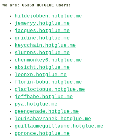
We are:
66369 HOTGLUE users!
hildejobben.hotglue.me
jemeryy.hotglue.me
jacques.hotglue.me
gridine.hotglue.me
keycchain.hotglue.me
slurpps.hotglue.me
chenmonkey6.hotglue.me
absicht.hotglue.me
leonxp.hotglue.me
florin-bobu.hotglue.me
clacloctopus.hotglue.me
jeffbabe.hotglue.me
pya.hotglue.me
geengenade.hotglue.me
louisahavranek.hotglue.me
guillaumeguillaume.hotglue.me
goronce.hotglue.me