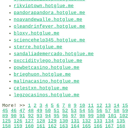
rikviptown.hotglue.me
pandorapandora.hotglue.me
noavandewalle.hotglue.me
oleandrinfever.hotglue.me
bloxy.hotglue.me
sciencehelp345.hotglue.me
sterre.hotglue.me
sandaliademercado.hotglue.me
oxcciditylego.hotglue.me
powbetcasino.hotglue.me
brieghuon.hotglue.me
malinacasino.hotglue.me
celestxn.hotglue.me
legzocasinos.hotglue.me
More! >>
1
2
3
4
5
6
7
8
9
10
11
12
13
14
15
45
46
47
48
49
50
51
52
53
54
55
56
57
58
59
89
90
91
92
93
94
95
96
97
98
99
100
101
102
125
126
127
128
129
130
131
132
133
134
135
158
159
160
161
162
163
164
165
166
167
168