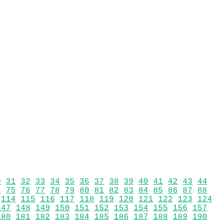
0
31
32
33
34
35
36
37
38
39
40
41
42
43
44
4
75
76
77
78
79
80
81
82
83
84
85
86
87
88
114
115
116
117
118
119
120
121
122
123
124
147
148
149
150
151
152
153
154
155
156
157
180
181
182
183
184
185
186
187
188
189
190