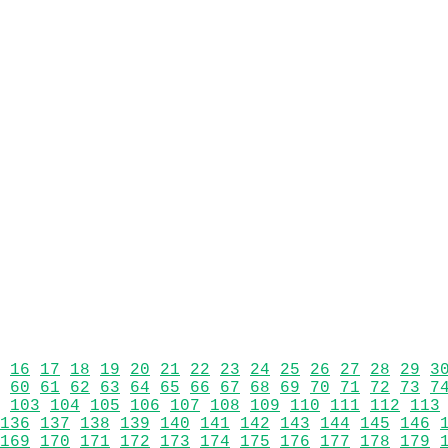
16
17
18
19
20
21
22
23
24
25
26
27
28
29
3
60
61
62
63
64
65
66
67
68
69
70
71
72
73
7
103
104
105
106
107
108
109
110
111
112
113
136
137
138
139
140
141
142
143
144
145
146
169
170
171
172
173
174
175
176
177
178
179