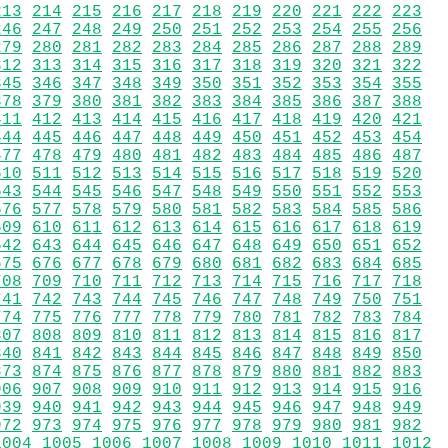
213
214
215
216
217
218
219
220
221
222
223
246
247
248
249
250
251
252
253
254
255
256
279
280
281
282
283
284
285
286
287
288
289
312
313
314
315
316
317
318
319
320
321
322
345
346
347
348
349
350
351
352
353
354
355
378
379
380
381
382
383
384
385
386
387
388
411
412
413
414
415
416
417
418
419
420
421
444
445
446
447
448
449
450
451
452
453
454
477
478
479
480
481
482
483
484
485
486
487
510
511
512
513
514
515
516
517
518
519
520
543
544
545
546
547
548
549
550
551
552
553
576
577
578
579
580
581
582
583
584
585
586
609
610
611
612
613
614
615
616
617
618
619
642
643
644
645
646
647
648
649
650
651
652
675
676
677
678
679
680
681
682
683
684
685
708
709
710
711
712
713
714
715
716
717
718
741
742
743
744
745
746
747
748
749
750
751
774
775
776
777
778
779
780
781
782
783
784
807
808
809
810
811
812
813
814
815
816
817
840
841
842
843
844
845
846
847
848
849
850
873
874
875
876
877
878
879
880
881
882
883
906
907
908
909
910
911
912
913
914
915
916
939
940
941
942
943
944
945
946
947
948
949
972
973
974
975
976
977
978
979
980
981
982
1004
1005
1006
1007
1008
1009
1010
1011
1012