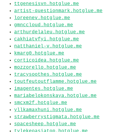
ttgenesisvn.hotglue.me
artist-questionmark.hotglue.me
loreenev.hotglue.me
gmnccloud.hotglue.me
arthurdelaleu.hotglue.me
cakhiatvfyi.hotglue.me
natthaniel-v.hotglue.me
kmarg0.hotglue.me
corticoidea.hotglue.me
mozzorello.hotglue.me
tracysoothes.hotglue.me
toutfeutoutflamme.hotglue.me
imagentes.hotglue.me
mariabelokonskaya.hotglue.me
smcxm2f.hotglue.me
yllkamaxhuni.hotglue.me
strawberrystigmata.hotglue.me
spacesheep.hotglue.me
tylekeoasiatop.hotglue.me