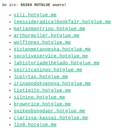
We are:
66369 HOTGLUE users!
vili.hotglue.me
teessideradicalbookfair.hotglue.me
matiasmontriou.hotglue.me
arthurmuller.hotglue.me
wolftones.hotglue.me
gistenmetanoeska.hotglue.me
socoliveservice.hotglue.me
lahistoriadelhelado.hotglue.me
spiritcasinos.hotglue.me
lcplytas.hotglue.me
irinapodoksenova.hotglue.me
tiotigito.hotglue.me
silnino.hotglue.me
brownrice.hotglue.me
soikeobongdapr.hotglue.me
clarissa-kassai.hotglue.me
lin0.hotglue.me