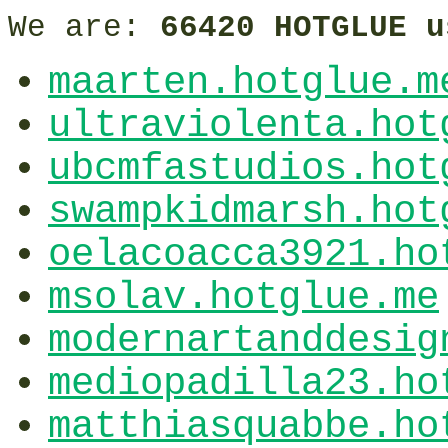
We are:
66420 HOTGLUE u
maarten.hotglue.m
ultraviolenta.hot
ubcmfastudios.hot
swampkidmarsh.hot
oelacoacca3921.ho
msolav.hotglue.me
modernartanddesig
mediopadilla23.ho
matthiasquabbe.ho