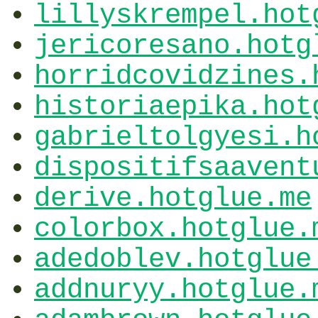
lillyskrempel.hot
jericoresano.hotg
horridcovidzines.
historiaepika.hot
gabrieltolgyesi.h
dispositifsaavent
derive.hotglue.me
colorbox.hotglue.
adedoblev.hotglue
addnuryy.hotglue.