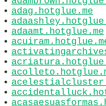
adambrown.hotglue
adag.hotglue.me
adaashley.hotglue
adaamt.hotglue.me
acuiram.hotglue.m
activatingarchive
acriatura.hotglue
acolleto.hotglue.
acelestialcluster
accidentalluck.ho
acasaesuasformas.