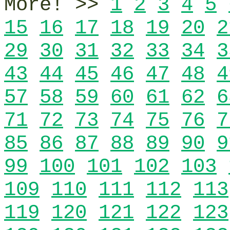
More! >>
1
2
3
4
5
15
16
17
18
19
20
2
29
30
31
32
33
34
3
43
44
45
46
47
48
4
57
58
59
60
61
62
6
71
72
73
74
75
76
7
85
86
87
88
89
90
9
99
100
101
102
103
109
110
111
112
113
119
120
121
122
123