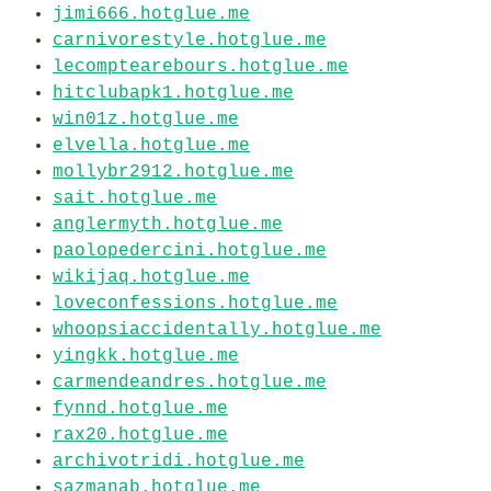
jimi666.hotglue.me
carnivorestyle.hotglue.me
lecomptearebours.hotglue.me
hitclubapk1.hotglue.me
win01z.hotglue.me
elvella.hotglue.me
mollybr2912.hotglue.me
sait.hotglue.me
anglermyth.hotglue.me
paolopedercini.hotglue.me
wikijaq.hotglue.me
loveconfessions.hotglue.me
whoopsiaccidentally.hotglue.me
yingkk.hotglue.me
carmendeandres.hotglue.me
fynnd.hotglue.me
rax20.hotglue.me
archivotridi.hotglue.me
sazmanab.hotglue.me