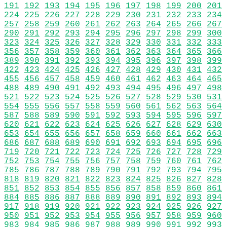
191
192
193
194
195
196
197
198
199
200
201
224
225
226
227
228
229
230
231
232
233
234
257
258
259
260
261
262
263
264
265
266
267
290
291
292
293
294
295
296
297
298
299
300
323
324
325
326
327
328
329
330
331
332
333
356
357
358
359
360
361
362
363
364
365
366
389
390
391
392
393
394
395
396
397
398
399
422
423
424
425
426
427
428
429
430
431
432
455
456
457
458
459
460
461
462
463
464
465
488
489
490
491
492
493
494
495
496
497
498
521
522
523
524
525
526
527
528
529
530
531
554
555
556
557
558
559
560
561
562
563
564
587
588
589
590
591
592
593
594
595
596
597
620
621
622
623
624
625
626
627
628
629
630
653
654
655
656
657
658
659
660
661
662
663
686
687
688
689
690
691
692
693
694
695
696
719
720
721
722
723
724
725
726
727
728
729
752
753
754
755
756
757
758
759
760
761
762
785
786
787
788
789
790
791
792
793
794
795
818
819
820
821
822
823
824
825
826
827
828
851
852
853
854
855
856
857
858
859
860
861
884
885
886
887
888
889
890
891
892
893
894
917
918
919
920
921
922
923
924
925
926
927
950
951
952
953
954
955
956
957
958
959
960
983
984
985
986
987
988
989
990
991
992
993