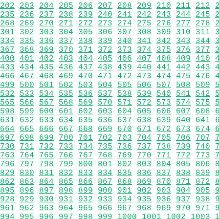
202
203
204
205
206
207
208
209
210
211
212
235
236
237
238
239
240
241
242
243
244
245
268
269
270
271
272
273
274
275
276
277
278
301
302
303
304
305
306
307
308
309
310
311
334
335
336
337
338
339
340
341
342
343
344
367
368
369
370
371
372
373
374
375
376
377
400
401
402
403
404
405
406
407
408
409
410
433
434
435
436
437
438
439
440
441
442
443
466
467
468
469
470
471
472
473
474
475
476
499
500
501
502
503
504
505
506
507
508
509
532
533
534
535
536
537
538
539
540
541
542
565
566
567
568
569
570
571
572
573
574
575
598
599
600
601
602
603
604
605
606
607
608
631
632
633
634
635
636
637
638
639
640
641
664
665
666
667
668
669
670
671
672
673
674
697
698
699
700
701
702
703
704
705
706
707
730
731
732
733
734
735
736
737
738
739
740
763
764
765
766
767
768
769
770
771
772
773
796
797
798
799
800
801
802
803
804
805
806
829
830
831
832
833
834
835
836
837
838
839
862
863
864
865
866
867
868
869
870
871
872
895
896
897
898
899
900
901
902
903
904
905
928
929
930
931
932
933
934
935
936
937
938
961
962
963
964
965
966
967
968
969
970
971
994
995
996
997
998
999
1000
1001
1002
1003