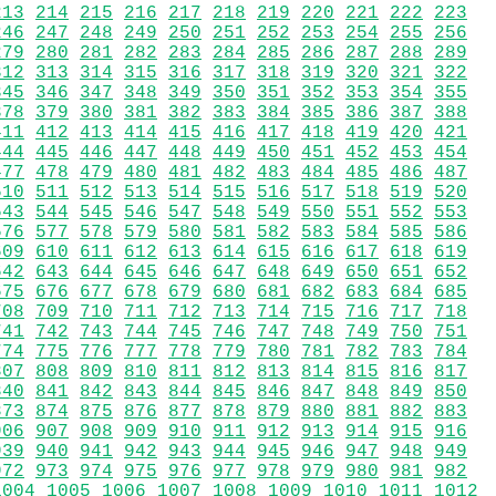
213
214
215
216
217
218
219
220
221
222
223
246
247
248
249
250
251
252
253
254
255
256
279
280
281
282
283
284
285
286
287
288
289
312
313
314
315
316
317
318
319
320
321
322
345
346
347
348
349
350
351
352
353
354
355
378
379
380
381
382
383
384
385
386
387
388
411
412
413
414
415
416
417
418
419
420
421
444
445
446
447
448
449
450
451
452
453
454
477
478
479
480
481
482
483
484
485
486
487
510
511
512
513
514
515
516
517
518
519
520
543
544
545
546
547
548
549
550
551
552
553
576
577
578
579
580
581
582
583
584
585
586
609
610
611
612
613
614
615
616
617
618
619
642
643
644
645
646
647
648
649
650
651
652
675
676
677
678
679
680
681
682
683
684
685
708
709
710
711
712
713
714
715
716
717
718
741
742
743
744
745
746
747
748
749
750
751
774
775
776
777
778
779
780
781
782
783
784
807
808
809
810
811
812
813
814
815
816
817
840
841
842
843
844
845
846
847
848
849
850
873
874
875
876
877
878
879
880
881
882
883
906
907
908
909
910
911
912
913
914
915
916
939
940
941
942
943
944
945
946
947
948
949
972
973
974
975
976
977
978
979
980
981
982
1004
1005
1006
1007
1008
1009
1010
1011
1012