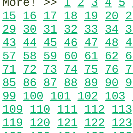
More! >>
1
2
3
4
5
15
16
17
18
19
20
2
29
30
31
32
33
34
3
43
44
45
46
47
48
4
57
58
59
60
61
62
6
71
72
73
74
75
76
7
85
86
87
88
89
90
9
99
100
101
102
103
109
110
111
112
113
119
120
121
122
123