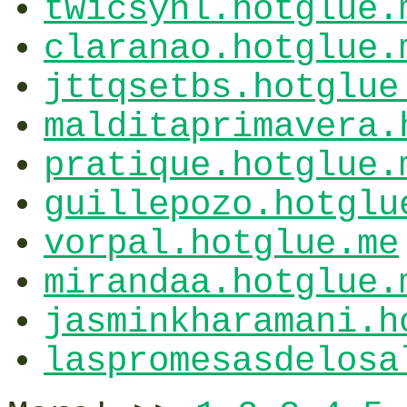
twicsynl.hotglue.
claranao.hotglue.
jttqsetbs.hotglue
malditaprimavera.
pratique.hotglue.
guillepozo.hotglu
vorpal.hotglue.me
mirandaa.hotglue.
jasminkharamani.h
laspromesasdelosa