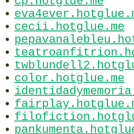
cp.hotglue.me
eva4ever.hotglue.
cecii.hotglue.me
pepavanalebleu.ho
teatroanfitrion.h
twblundell2.hotgl
color.hotglue.me
identidadymemoria
fairplay.hotglue.
filofiction.hotgl
pankumenta.hotglu