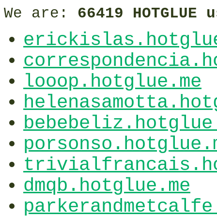
We are:
66419 HOTGLUE u
erickislas.hotglu
correspondencia.h
looop.hotglue.me
helenasamotta.hot
bebebeliz.hotglue
porsonso.hotglue.
trivialfrancais.h
dmqb.hotglue.me
parkerandmetcalfe