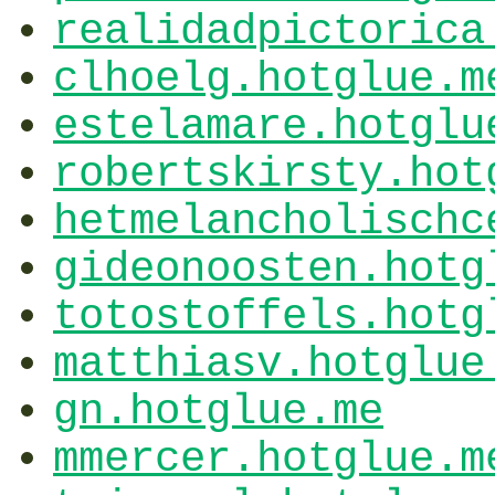
realidadpictorica
clhoelg.hotglue.m
estelamare.hotglu
robertskirsty.hot
hetmelancholischc
gideonoosten.hotg
totostoffels.hotg
matthiasv.hotglue
gn.hotglue.me
mmercer.hotglue.m