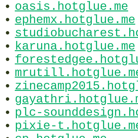
oasis.hotglue.me
ephemx.hotglue.me
studiobucharest.h
karuna.hotglue.me
forestedgee.hotgl
mrutill.hotglue.m
zinecamp2015.hotg
gayathri.hotglue.
plc-sounddesign.h
pixie-t.hotglue.m