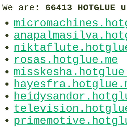
We are:
66413 HOTGLUE u
micromachines.hot
anapalmasilva.hot
niktaflute.hotglu
rosas.hotglue.me
misskesha.hotglue
hayesfra.hotglue.
heidysandor.hotgl
television.hotglu
primemotive.hotgl