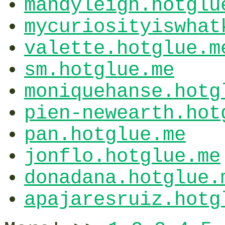
mandyleigh.hotglu
mycuriosityiswhat
valette.hotglue.m
sm.hotglue.me
moniquehanse.hotg
pien-newearth.hot
pan.hotglue.me
jonflo.hotglue.me
donadana.hotglue.
apajaresruiz.hotg