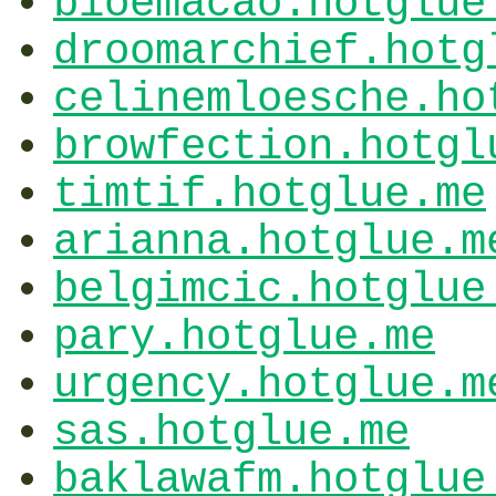
bioemacao.hotglue
droomarchief.hotg
celinemloesche.ho
browfection.hotgl
timtif.hotglue.me
arianna.hotglue.m
belgimcic.hotglue
pary.hotglue.me
urgency.hotglue.m
sas.hotglue.me
baklawafm.hotglue