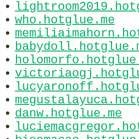
lightroom2019.hot
who.hotglue.me
memiliaimahorn.ho
babydoll.hotglue.
holomorfo.hotglue
victoriaogj.hotgl
lucyaronoff.hotgl
megustalayuca.hot
danw.hotglue.me
luciemacgregor.ho