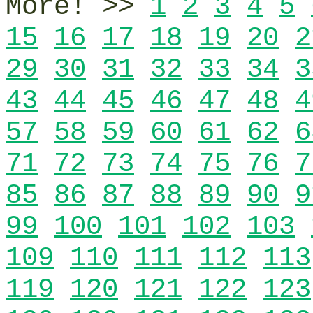
More! >>
1
2
3
4
5
15
16
17
18
19
20
2
29
30
31
32
33
34
3
43
44
45
46
47
48
4
57
58
59
60
61
62
6
71
72
73
74
75
76
7
85
86
87
88
89
90
9
99
100
101
102
103
109
110
111
112
113
119
120
121
122
123