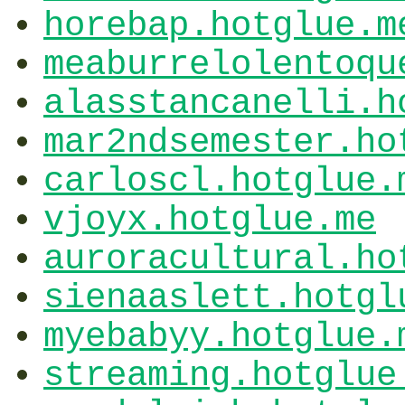
horebap.hotglue.m
meaburrelolentoqu
alasstancanelli.h
mar2ndsemester.ho
carloscl.hotglue.
vjoyx.hotglue.me
auroracultural.ho
sienaaslett.hotgl
myebabyy.hotglue.
streaming.hotglue