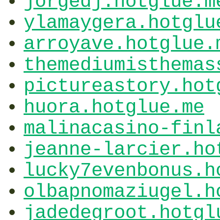
jorgedj.hotglue.m
ylamaygera.hotglu
arroyave.hotglue.
themediumisthemas
pictureastory.hot
huora.hotglue.me
malinacasino-finl
jeanne-larcier.ho
lucky7evenbonus.h
olbapnomaziugel.h
jadedegroot.hotgl