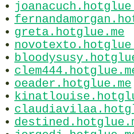
joanacuch.hotglue
fernandamorgan.ho
greta.hotglue.me
novotexto.hotglue
bloodysusy.hotglu
clem444.hotglue.m
oeader.hotglue.me
kinatlouise.hotgl
claudiavilaa.hotg
destined.hotglue.