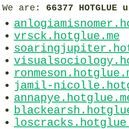
We are:
66377 HOTGLUE u
anlogiamisnomer.h
vrsck.hotglue.me
soaringjupiter.ho
visualsociology.h
ronmeson.hotglue.
jamil-nicolle.hot
annapye.hotglue.m
blackearsh.hotglu
loscracks.hotglue