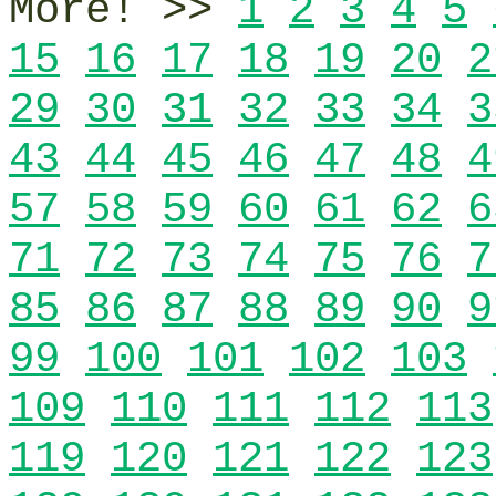
More! >>
1
2
3
4
5
15
16
17
18
19
20
2
29
30
31
32
33
34
3
43
44
45
46
47
48
4
57
58
59
60
61
62
6
71
72
73
74
75
76
7
85
86
87
88
89
90
9
99
100
101
102
103
109
110
111
112
113
119
120
121
122
123