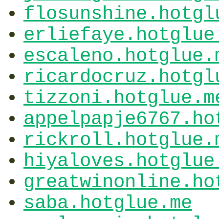
flosunshine.hotgl
erliefaye.hotglue
escaleno.hotglue.
ricardocruz.hotgl
tizzoni.hotglue.m
appelpapje6767.ho
rickroll.hotglue.
hiyaloves.hotglue
greatwinonline.ho
saba.hotglue.me