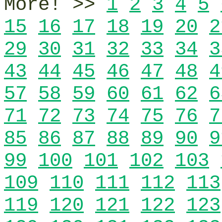
More! >>
1
2
3
4
5
15
16
17
18
19
20
2
29
30
31
32
33
34
3
43
44
45
46
47
48
4
57
58
59
60
61
62
6
71
72
73
74
75
76
7
85
86
87
88
89
90
9
99
100
101
102
103
109
110
111
112
113
119
120
121
122
123