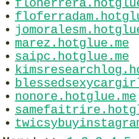
floherrera.hotglu
floferradam.hotgl
jomoralesm.hotglu
marez.hotglue.me
saipc.hotglue.me
kimsresearchlog.h
blessedsexycargir
nonore.hotglue.me
samefaitrire.hotg
twicsybuyinstagra