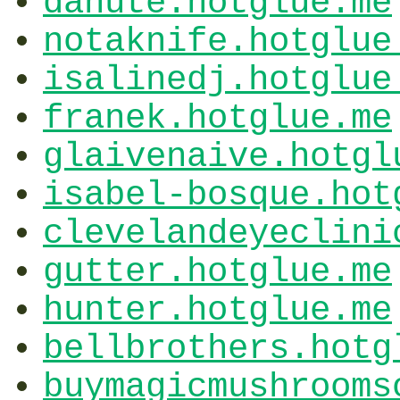
danute.hotglue.me
notaknife.hotglue
isalinedj.hotglue
franek.hotglue.me
glaivenaive.hotgl
isabel-bosque.hot
clevelandeyeclini
gutter.hotglue.me
hunter.hotglue.me
bellbrothers.hotg
buymagicmushrooms