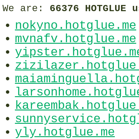
We are:
66376 HOTGLUE u
nokyno.hotglue.me
mvnafv.hotglue.me
yipster.hotglue.m
zizilazer.hotglue
maiaminguella.hot
larsonhome.hotglu
kareembak.hotglue
sunnyservice.hotg
yly.hotglue.me