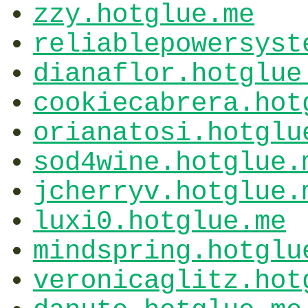
zzy.hotglue.me
reliablepowersyst
dianaflor.hotglue
cookiecabrera.hot
orianatosi.hotglu
sod4wine.hotglue.
jcherryv.hotglue.
luxi0.hotglue.me
mindspring.hotglu
veronicaglitz.hot