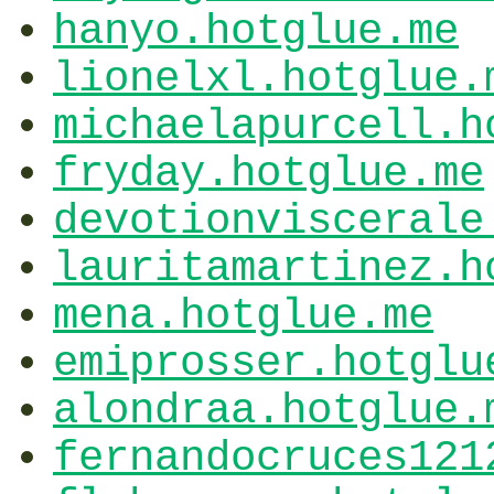
hanyo.hotglue.me
lionelxl.hotglue.
michaelapurcell.h
fryday.hotglue.me
devotionviscerale
lauritamartinez.h
mena.hotglue.me
emiprosser.hotglu
alondraa.hotglue.
fernandocruces121