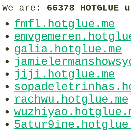
We are:
66378 HOTGLUE u
fmfl.hotglue.me
emvgemeren.hotglu
galia.hotglue.me
jamielermanshowsy
jiji.hotglue.me
sopadeletrinhas.h
rachwu.hotglue.me
wuzhiyao.hotglue.
5atur9ine.hotglue