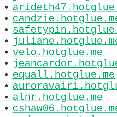
arideth47.hotglue
candzie.hotglue.m
safetypin.hotglue
juliane.hotglue.m
velo.hotglue.me
jeancardor.hotglu
equall.hotglue.me
auroravairi.hotgl
alnr.hotglue.me
cshaw06.hotglue.m