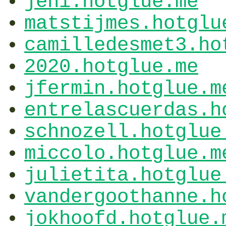
jeni.hotglue.me
matstijmes.hotglu
camilledesmet3.ho
2020.hotglue.me
jfermin.hotglue.m
entrelascuerdas.h
schnozell.hotglue
miccolo.hotglue.m
julietita.hotglue
vandergoothanne.h
jokhoofd.hotglue.