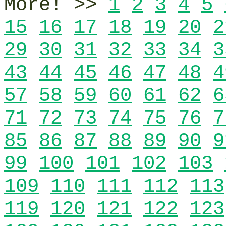
More! >>
1
2
3
4
5
15
16
17
18
19
20
2
29
30
31
32
33
34
3
43
44
45
46
47
48
4
57
58
59
60
61
62
6
71
72
73
74
75
76
7
85
86
87
88
89
90
9
99
100
101
102
103
109
110
111
112
113
119
120
121
122
123