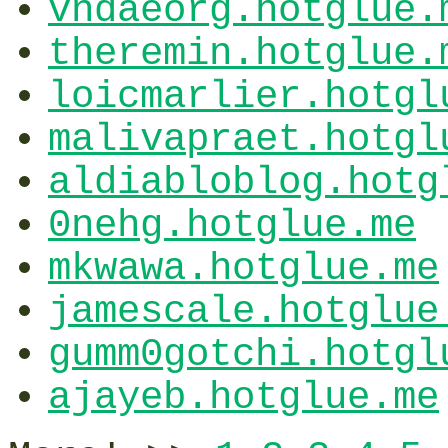
vndaeorg.hotglue.
theremin.hotglue.
loicmarlier.hotgl
malivapraet.hotgl
aldiabloblog.hotg
0nehg.hotglue.me
mkwawa.hotglue.me
jamescale.hotglue
gumm0gotchi.hotgl
ajayeb.hotglue.me