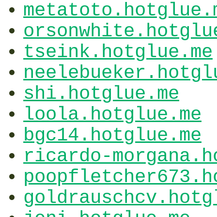
metatoto.hotglue.
orsonwhite.hotglu
tseink.hotglue.me
neelebueker.hotgl
shi.hotglue.me
loola.hotglue.me
bgc14.hotglue.me
ricardo-morgana.h
poopfletcher673.h
goldrauschcv.hotg