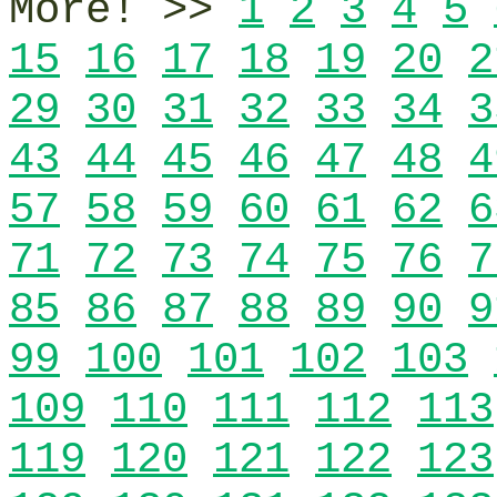
More! >>
1
2
3
4
5
15
16
17
18
19
20
2
29
30
31
32
33
34
3
43
44
45
46
47
48
4
57
58
59
60
61
62
6
71
72
73
74
75
76
7
85
86
87
88
89
90
9
99
100
101
102
103
109
110
111
112
113
119
120
121
122
123