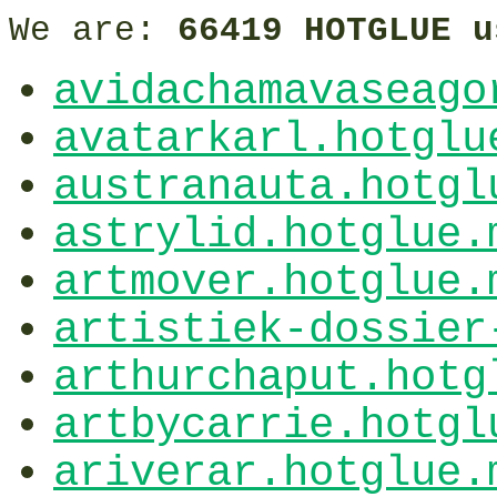
We are:
66419 HOTGLUE u
avidachamavaseago
avatarkarl.hotglu
austranauta.hotgl
astrylid.hotglue.
artmover.hotglue.
artistiek-dossier
arthurchaput.hotg
artbycarrie.hotgl
ariverar.hotglue.