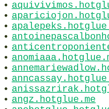
aquivivimos.hotgl
apariciojon.hotgl
apalepeks.hotglue
antoinepascalbonh
anticentroponient
anomiaaa.hotglue.
annemariewadlow.h
anncassay.hotglue
anissazrirak.hotg
angz.hotglue.me