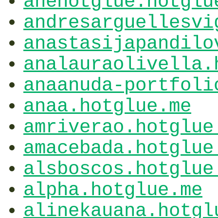
anehotglue.hotglu
andresarguellesvi
anastasijapandilo
analauraolivella.
anaanuda-portfoli
anaa.hotglue.me
amriverao.hotglue
amacebada.hotglue
alsboscos.hotglue
alpha.hotglue.me
alinekauana.hotgl