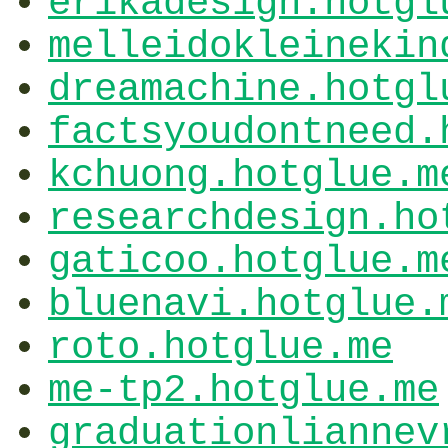
erikadesign.hotgl
melleidokleinekin
dreamachine.hotgl
factsyoudontneed.
kchuong.hotglue.m
researchdesign.ho
gaticoo.hotglue.m
bluenavi.hotglue.
roto.hotglue.me
me-tp2.hotglue.me
graduationliannev