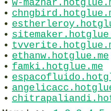
w-mazhar.hotglue.
chngbird.hotglue.
estherleroy.hotgl
sitemaker.hotglue
tvverite.hotglue.
ethanw.hotglue.me
famki.hotglue.me
espacofluido.hotg
angelicacc.hotglu
chitrapaliandi.ho