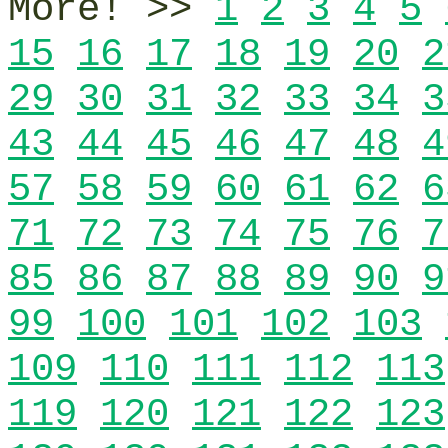
More! >>
1
2
3
4
5
15
16
17
18
19
20
2
29
30
31
32
33
34
3
43
44
45
46
47
48
4
57
58
59
60
61
62
6
71
72
73
74
75
76
7
85
86
87
88
89
90
9
99
100
101
102
103
109
110
111
112
113
119
120
121
122
123