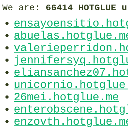
We are:
66414 HOTGLUE u
ensayoensitio.hot
abuelas.hotglue.m
valerieperridon.h
jennifersyq.hotgl
eliansanchez07.ho
unicornio.hotglue
26mei.hotglue.me
enterobscene.hotg
enzovth.hotglue.m