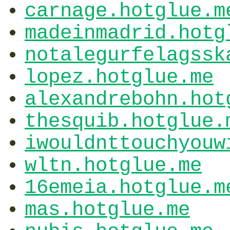
carnage.hotglue.m
madeinmadrid.hotg
notalegurfelagssk
lopez.hotglue.me
alexandrebohn.hot
thesquib.hotglue.
iwouldnttouchyouw
wltn.hotglue.me
16emeia.hotglue.m
mas.hotglue.me