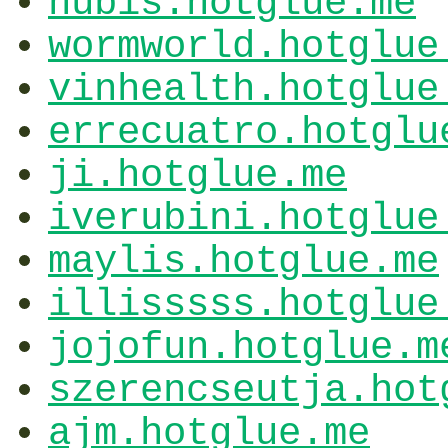
nubis.hotglue.me
wormworld.hotglue
vinhealth.hotglue
errecuatro.hotglu
ji.hotglue.me
iverubini.hotglue
maylis.hotglue.me
illisssss.hotglue
jojofun.hotglue.m
szerencseutja.hot
ajm.hotglue.me