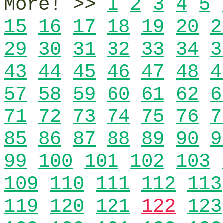
More! >>
1
2
3
4
5
15
16
17
18
19
20
2
29
30
31
32
33
34
3
43
44
45
46
47
48
4
57
58
59
60
61
62
6
71
72
73
74
75
76
7
85
86
87
88
89
90
9
99
100
101
102
103
109
110
111
112
113
119
120
121
122
123