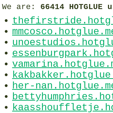
We are:
66414 HOTGLUE u
thefirstride.hotg
mmcosco.hotglue.m
unoestudios.hotgl
essenburgpark.hot
vamarina.hotglue.
kakbakker.hotglue
her-nan.hotglue.m
bettyhumphries.ho
kaasshouffletje.h