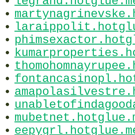
legrand.hotglue.m
martynagrinevske.
laraippolit.hotgl
phimsexactor.hotg
kumarproperties.h
thomohomnayrupee.
fontancasinopl.ho
amapolasilvestre.
unabletofindagood
mubetnet.hotglue.
eepygrl.hotglue.m