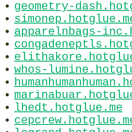
geometry-dash.hot
simonep.hotglue.m
apparelnbags-inc.
congadeneptls.hot
elithakore.hotglu
whos-lumine.hotgl
humanhumanhuman.h
marinabuar.hotglu
lhedt.hotglue.me
cepcrew.hotglue.m