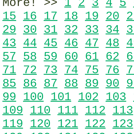
More! >>
1
2
3
4
5
15
16
17
18
19
20
2
29
30
31
32
33
34
3
43
44
45
46
47
48
4
57
58
59
60
61
62
6
71
72
73
74
75
76
7
85
86
87
88
89
90
9
99
100
101
102
103
109
110
111
112
113
119
120
121
122
123