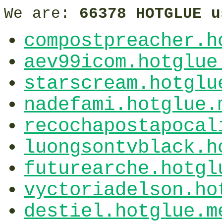
We are:
66378 HOTGLUE u
compostpreacher.h
aev99icom.hotglue
starscream.hotglu
nadefami.hotglue.
recochapostapocal
luongsontvblack.h
futurearche.hotgl
vyctoriadelson.ho
destiel.hotglue.m