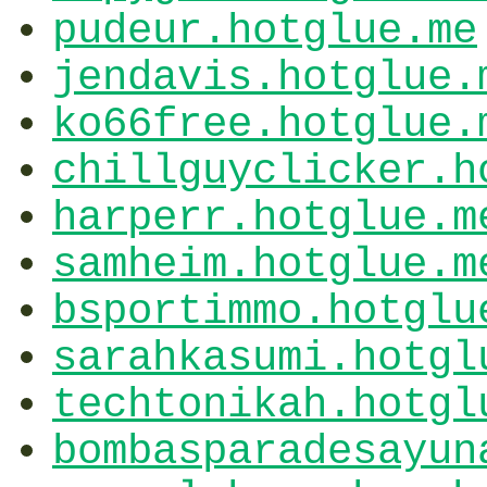
pudeur.hotglue.me
jendavis.hotglue.
ko66free.hotglue.
chillguyclicker.h
harperr.hotglue.m
samheim.hotglue.m
bsportimmo.hotglu
sarahkasumi.hotgl
techtonikah.hotgl
bombasparadesayun