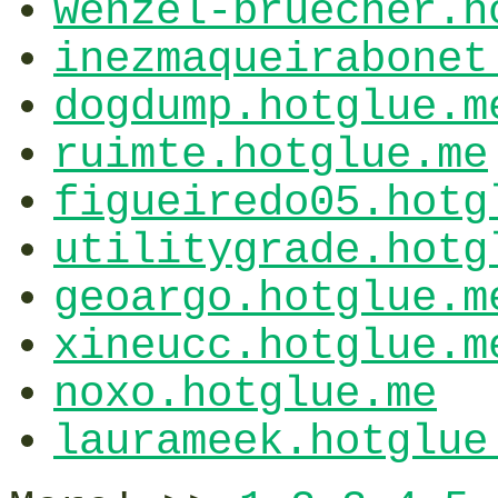
wenzel-bruecher.h
inezmaqueirabonet
dogdump.hotglue.m
ruimte.hotglue.me
figueiredo05.hotg
utilitygrade.hotg
geoargo.hotglue.m
xineucc.hotglue.m
noxo.hotglue.me
laurameek.hotglue