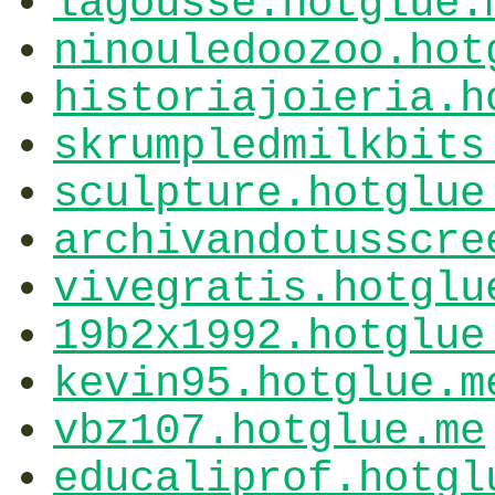
lagousse.hotglue.
ninouledoozoo.hot
historiajoieria.h
skrumpledmilkbits
sculpture.hotglue
archivandotusscre
vivegratis.hotglu
19b2x1992.hotglue
kevin95.hotglue.m
vbz107.hotglue.me
educaliprof.hotgl