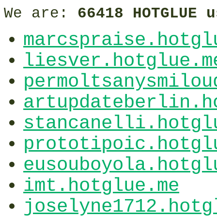
We are:
66418 HOTGLUE u
marcspraise.hotgl
liesver.hotglue.m
permoltsanysmilou
artupdateberlin.h
stancanelli.hotgl
prototipoic.hotgl
eusouboyola.hotgl
imt.hotglue.me
joselyne1712.hotg