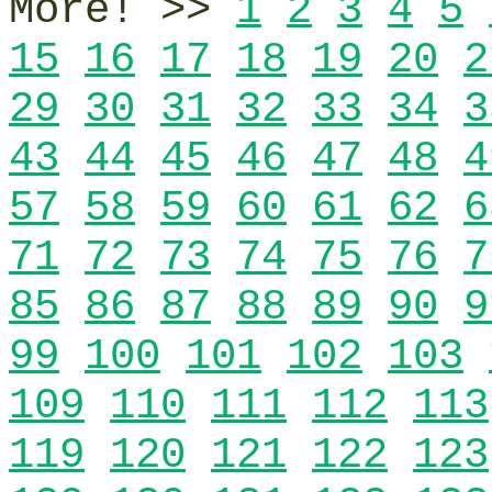
More! >>
1
2
3
4
5
15
16
17
18
19
20
2
29
30
31
32
33
34
3
43
44
45
46
47
48
4
57
58
59
60
61
62
6
71
72
73
74
75
76
7
85
86
87
88
89
90
9
99
100
101
102
103
109
110
111
112
113
119
120
121
122
123