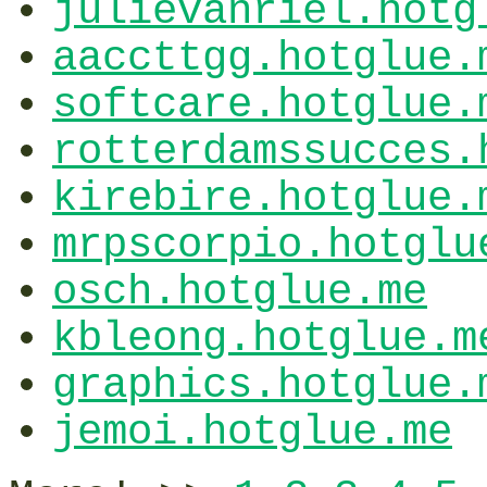
julievanriel.hotg
aaccttgg.hotglue.
softcare.hotglue.
rotterdamssucces.
kirebire.hotglue.
mrpscorpio.hotglu
osch.hotglue.me
kbleong.hotglue.m
graphics.hotglue.
jemoi.hotglue.me