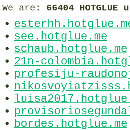
We are:
66404 HOTGLUE u
esterhh.hotglue.m
see.hotglue.me
schaub.hotglue.me
21n-colombia.hotg
profesiju-raudono
nikosvoyiatzisss.
luisa2017.hotglue
provisoriosegunda
bordes.hotglue.me