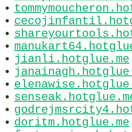
tommymoucheron.ho
cecojinfantil.hot
shareyourtools.ho
manukart64.hotglu
jianli.hotglue.me
janainagh.hotglue
elenawise.hotglue
senseak.hotglue.m
godrejmsrcity4.ho
doritm.hotglue.me