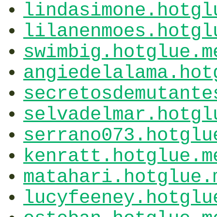
lindasimone.hotgl
lilanenmoes.hotgl
swimbig.hotglue.m
angiedelalama.hot
secretosdemutante
selvadelmar.hotgl
serrano073.hotglu
kenratt.hotglue.m
matahari.hotglue.
lucyfeeney.hotglu