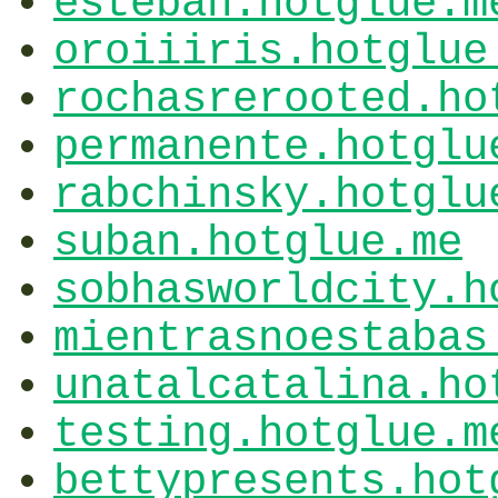
esteban.hotglue.m
oroiiiris.hotglue
rochasrerooted.ho
permanente.hotglu
rabchinsky.hotglu
suban.hotglue.me
sobhasworldcity.h
mientrasnoestabas
unatalcatalina.ho
testing.hotglue.m
bettypresents.hot