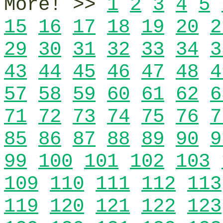
More! >>
1
2
3
4
5
15
16
17
18
19
20
2
29
30
31
32
33
34
3
43
44
45
46
47
48
4
57
58
59
60
61
62
6
71
72
73
74
75
76
7
85
86
87
88
89
90
9
99
100
101
102
103
109
110
111
112
113
119
120
121
122
123