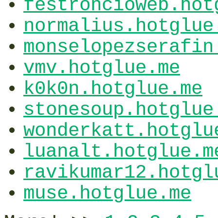
festroncioweb.hot
normalius.hotglue
monselopezserafin
vmv.hotglue.me
k0k0n.hotglue.me
stonesoup.hotglue
wonderkatt.hotglu
luanalt.hotglue.m
ravikumar12.hotgl
muse.hotglue.me