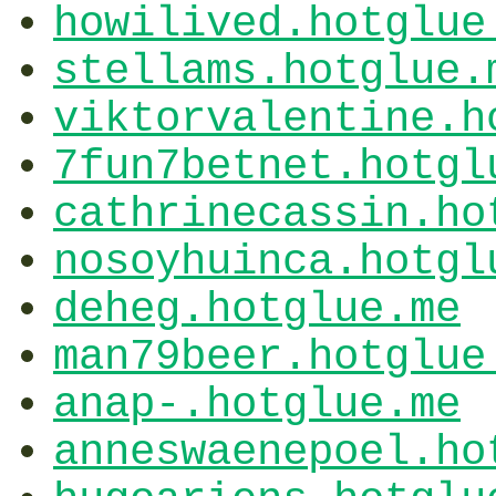
howilived.hotglue
stellams.hotglue.
viktorvalentine.h
7fun7betnet.hotgl
cathrinecassin.ho
nosoyhuinca.hotgl
deheg.hotglue.me
man79beer.hotglue
anap-.hotglue.me
anneswaenepoel.ho