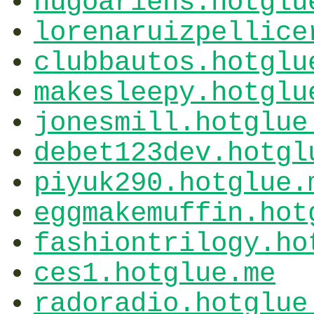
hugoariens.hotglu
lorenaruizpellice
clubbautos.hotglu
makesleepy.hotglu
jonesmill.hotglue
debet123dev.hotgl
piyuk290.hotglue.
eggmakemuffin.hot
fashiontrilogy.ho
ces1.hotglue.me
radoradio.hotglue