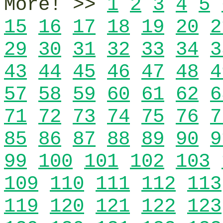
More! >>
1
2
3
4
5
15
16
17
18
19
20
2
29
30
31
32
33
34
3
43
44
45
46
47
48
4
57
58
59
60
61
62
6
71
72
73
74
75
76
7
85
86
87
88
89
90
9
99
100
101
102
103
109
110
111
112
113
119
120
121
122
123