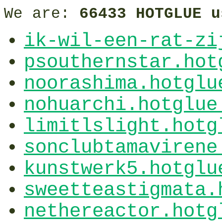
We are:
66433 HOTGLUE u
ik-wil-een-rat-zi
psouthernstar.hot
noorashima.hotglu
nohuarchi.hotglue
limitlslight.hotg
sonclubtamavirene
kunstwerk5.hotglu
sweetteastigmata.
nethereactor.hotg