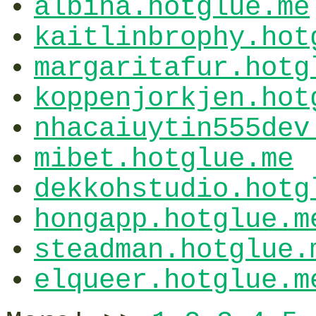
albina.hotglue.me
kaitlinbrophy.hot
margaritafur.hotg
koppenjorkjen.hot
nhacaiuytin555dev
mibet.hotglue.me
dekkohstudio.hotg
hongapp.hotglue.m
steadman.hotglue.
elqueer.hotglue.m