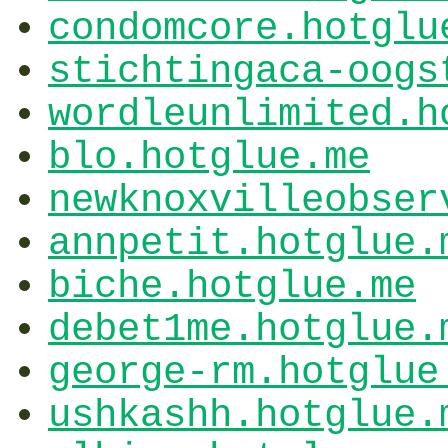
condomcore.hotglu
stichtingaca-oogs
wordleunlimited.h
blo.hotglue.me
newknoxvilleobser
annpetit.hotglue.
biche.hotglue.me
debet1me.hotglue.
george-rm.hotglue
ushkashh.hotglue.