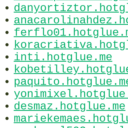
danyortiztor.hotg
anacarolinahdez.h
ferflo01.hotglue.
koracriativa.hotg
inti.hotglue.me
kobetilley.hotglu
paquito.hotglue.m
yonimixel.hotglue
desmaz.hotglue.me
mariekemaes.hotgl