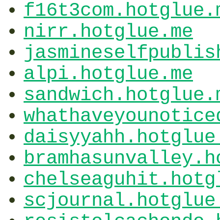
f16t3com.hotglue.
nirr.hotglue.me
jasmineselfpublis
alpi.hotglue.me
sandwich.hotglue.
whathaveyounotice
daisyyahh.hotglue
bramhasunvalley.h
chelseaguhit.hotg
scjournal.hotglue