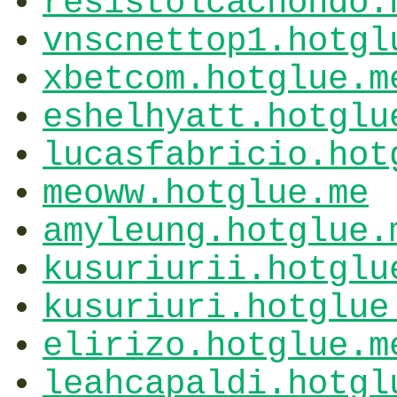
resistolcachondo.
vnscnettop1.hotgl
xbetcom.hotglue.m
eshelhyatt.hotglu
lucasfabricio.hot
meoww.hotglue.me
amyleung.hotglue.
kusuriurii.hotglu
kusuriuri.hotglue
elirizo.hotglue.m
leahcapaldi.hotgl