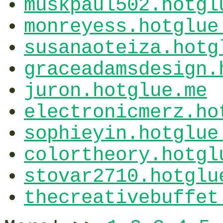
muskpaul502.hotgl
monreyess.hotglue
susanaoteiza.hotg
graceadamsdesign.
juron.hotglue.me
electronicmerz.ho
sophieyin.hotglue
colortheory.hotgl
stovar2710.hotglu
thecreativebuffet