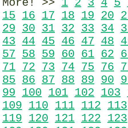
More! >>
1
2
3
4
5
15
16
17
18
19
20
2
29
30
31
32
33
34
3
43
44
45
46
47
48
4
57
58
59
60
61
62
6
71
72
73
74
75
76
7
85
86
87
88
89
90
9
99
100
101
102
103
109
110
111
112
113
119
120
121
122
123