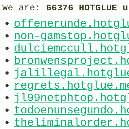
We are:
66376 HOTGLUE u
offenerunde.hotgl
non-gamstop.hotgl
dulciemccull.hotg
bronwensproject.h
jalillegal.hotglu
regrets.hotglue.m
jl99netphtop.hotg
todoenunsegundo.h
theliminalorder.h