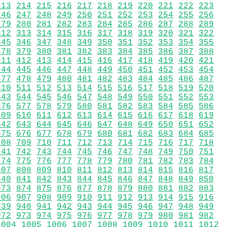
213
214
215
216
217
218
219
220
221
222
223
246
247
248
249
250
251
252
253
254
255
256
279
280
281
282
283
284
285
286
287
288
289
312
313
314
315
316
317
318
319
320
321
322
345
346
347
348
349
350
351
352
353
354
355
378
379
380
381
382
383
384
385
386
387
388
411
412
413
414
415
416
417
418
419
420
421
444
445
446
447
448
449
450
451
452
453
454
477
478
479
480
481
482
483
484
485
486
487
510
511
512
513
514
515
516
517
518
519
520
543
544
545
546
547
548
549
550
551
552
553
576
577
578
579
580
581
582
583
584
585
586
609
610
611
612
613
614
615
616
617
618
619
642
643
644
645
646
647
648
649
650
651
652
675
676
677
678
679
680
681
682
683
684
685
708
709
710
711
712
713
714
715
716
717
718
741
742
743
744
745
746
747
748
749
750
751
774
775
776
777
778
779
780
781
782
783
784
807
808
809
810
811
812
813
814
815
816
817
840
841
842
843
844
845
846
847
848
849
850
873
874
875
876
877
878
879
880
881
882
883
906
907
908
909
910
911
912
913
914
915
916
939
940
941
942
943
944
945
946
947
948
949
972
973
974
975
976
977
978
979
980
981
982
1004
1005
1006
1007
1008
1009
1010
1011
1012