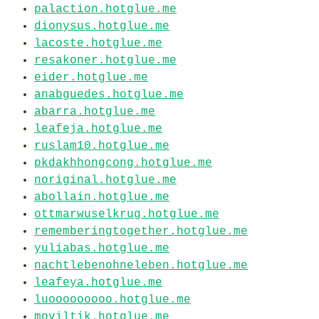
palaction.hotglue.me
dionysus.hotglue.me
lacoste.hotglue.me
resakoner.hotglue.me
eider.hotglue.me
anabguedes.hotglue.me
abarra.hotglue.me
leafeja.hotglue.me
ruslam10.hotglue.me
pkdakhhongcong.hotglue.me
noriginal.hotglue.me
abollain.hotglue.me
ottmarwuselkrug.hotglue.me
rememberingtogether.hotglue.me
yuliabas.hotglue.me
nachtlebenohneleben.hotglue.me
leafeya.hotglue.me
luooooooooo.hotglue.me
moviltik.hotglue.me