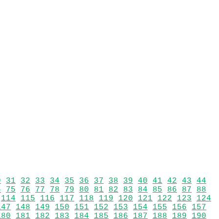
0
31
32
33
34
35
36
37
38
39
40
41
42
43
44
4
75
76
77
78
79
80
81
82
83
84
85
86
87
88
114
115
116
117
118
119
120
121
122
123
124
147
148
149
150
151
152
153
154
155
156
157
180
181
182
183
184
185
186
187
188
189
190