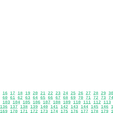
16
17
18
19
20
21
22
23
24
25
26
27
28
29
3
60
61
62
63
64
65
66
67
68
69
70
71
72
73
7
103
104
105
106
107
108
109
110
111
112
113
136
137
138
139
140
141
142
143
144
145
146
169
170
171
172
173
174
175
176
177
178
179