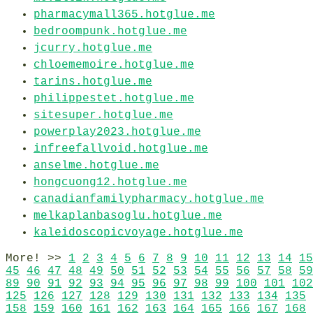
pharmacymall365.hotglue.me
bedroompunk.hotglue.me
jcurry.hotglue.me
chloememoire.hotglue.me
tarins.hotglue.me
philippestet.hotglue.me
sitesuper.hotglue.me
powerplay2023.hotglue.me
infreefallvoid.hotglue.me
anselme.hotglue.me
hongcuong12.hotglue.me
canadianfamilypharmacy.hotglue.me
melkaplanbasoglu.hotglue.me
kaleidoscopicvoyage.hotglue.me
More! >>
1
2
3
4
5
6
7
8
9
10
11
12
13
14
15
45
46
47
48
49
50
51
52
53
54
55
56
57
58
59
89
90
91
92
93
94
95
96
97
98
99
100
101
102
125
126
127
128
129
130
131
132
133
134
135
158
159
160
161
162
163
164
165
166
167
168