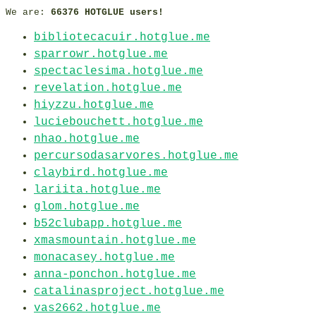
We are:
66376 HOTGLUE users!
bibliotecacuir.hotglue.me
sparrowr.hotglue.me
spectaclesima.hotglue.me
revelation.hotglue.me
hiyzzu.hotglue.me
luciebouchett.hotglue.me
nhao.hotglue.me
percursodasarvores.hotglue.me
claybird.hotglue.me
lariita.hotglue.me
glom.hotglue.me
b52clubapp.hotglue.me
xmasmountain.hotglue.me
monacasey.hotglue.me
anna-ponchon.hotglue.me
catalinasproject.hotglue.me
vas2662.hotglue.me