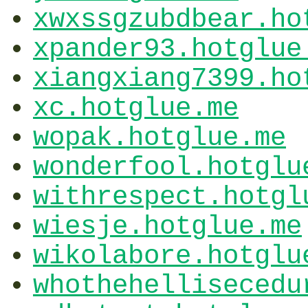
xwxssgzubdbear.ho
xpander93.hotglue
xiangxiang7399.ho
xc.hotglue.me
wopak.hotglue.me
wonderfool.hotglu
withrespect.hotgl
wiesje.hotglue.me
wikolabore.hotglu
whothehellisecedu