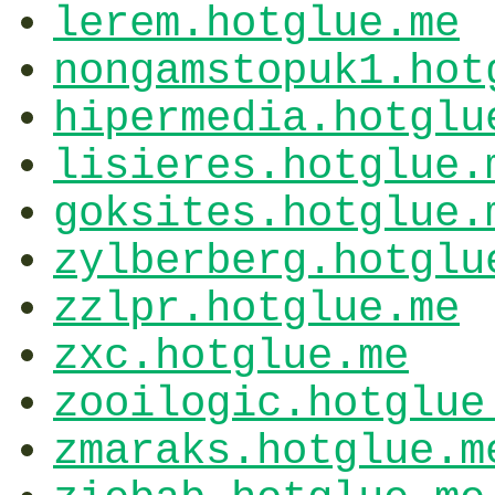
lerem.hotglue.me
nongamstopuk1.hot
hipermedia.hotglu
lisieres.hotglue.
goksites.hotglue.
zylberberg.hotglu
zzlpr.hotglue.me
zxc.hotglue.me
zooilogic.hotglue
zmaraks.hotglue.m