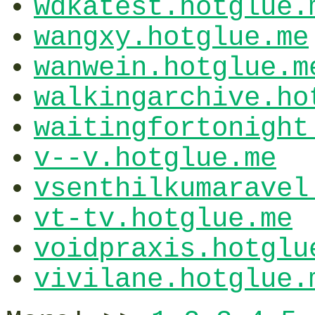
wdkatest.hotglue.
wangxy.hotglue.me
wanwein.hotglue.m
walkingarchive.ho
waitingfortonight
v--v.hotglue.me
vsenthilkumaravel
vt-tv.hotglue.me
voidpraxis.hotglu
vivilane.hotglue.