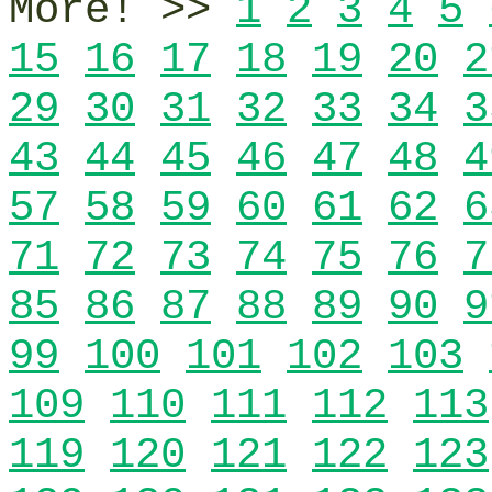
More! >>
1
2
3
4
5
15
16
17
18
19
20
2
29
30
31
32
33
34
3
43
44
45
46
47
48
4
57
58
59
60
61
62
6
71
72
73
74
75
76
7
85
86
87
88
89
90
9
99
100
101
102
103
109
110
111
112
113
119
120
121
122
123