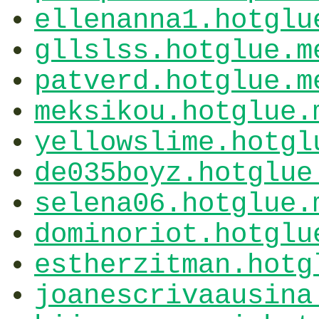
ellenanna1.hotglu
gllslss.hotglue.m
patverd.hotglue.m
meksikou.hotglue.
yellowslime.hotgl
de035boyz.hotglue
selena06.hotglue.
dominoriot.hotglu
estherzitman.hotg
joanescrivaausina