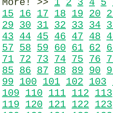
More! >>
1
2
3
4
5
15
16
17
18
19
20
2
29
30
31
32
33
34
3
43
44
45
46
47
48
4
57
58
59
60
61
62
6
71
72
73
74
75
76
7
85
86
87
88
89
90
9
99
100
101
102
103
109
110
111
112
113
119
120
121
122
123