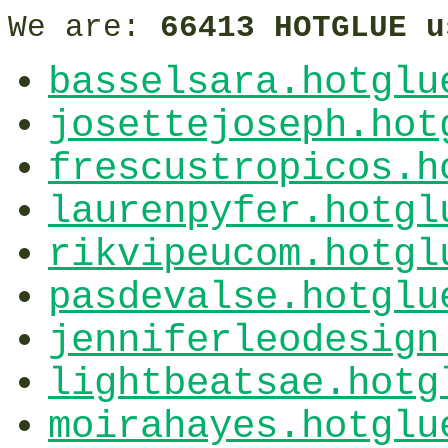
We are:
66413 HOTGLUE u
basselsara.hotglu
josettejoseph.hot
frescustropicos.h
laurenpyfer.hotgl
rikvipeucom.hotgl
pasdevalse.hotglu
jenniferleodesign
lightbeatsae.hotg
moirahayes.hotglu