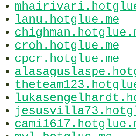
mhairivari.hotglu
lanu.hotglue.me
chighman.hotglue.
croh.hotglue.me
cpcr.hotglue.me
alasaguslaspe.hot
theteam123.hotglu
lukasengelhardt.h
jesusvilla73.hotg
cami1617.hotglue.