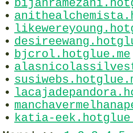
bijanramezani.hot
anithealchemista.
likewereyoung.hot
desireewang.hotgl
bjcrol.hotglue.me
alasnicolassilves
susiwebs.hotglue.
lacajadepandora.h
manchavermelhanap
katia-eek.hotglue