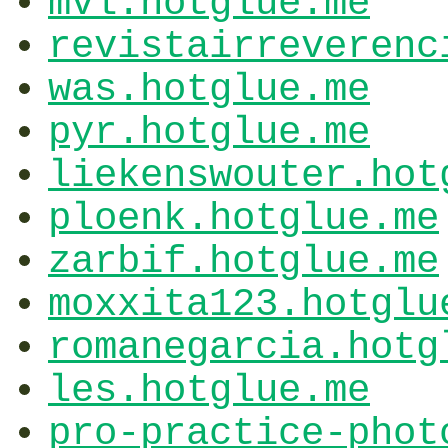
mvl.hotglue.me
revistairreverenc
was.hotglue.me
pyr.hotglue.me
liekenswouter.hot
ploenk.hotglue.me
zarbif.hotglue.me
moxxita123.hotglu
romanegarcia.hotg
les.hotglue.me
pro-practice-phot